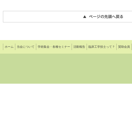
ホーム
当会について
学術集会・各種セミナー
活動報告
臨床工学技士って？
賛助会員