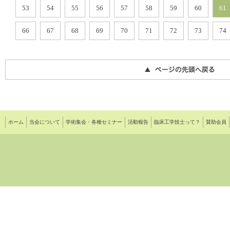
53
54
55
56
57
58
59
60
61
66
67
68
69
70
71
72
73
74
ホーム
当会について
学術集会・各種セミナー
活動報告
臨床工学技士って？
賛助会員