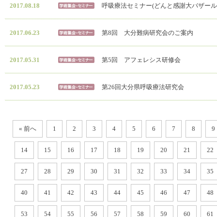
2017.08.18
呼吸療法セミナー(どんと感謝大バザール20
2017.06.23
第8回 大分難病研究会のご案内
2017.05.31
第5回 アフェレシス研修会
2017.05.23
第26回大分県呼吸療法研究会
« 前へ
1
2
3
4
5
6
7
8
9
14
15
16
17
18
19
20
21
22
27
28
29
30
31
32
33
34
35
40
41
42
43
44
45
46
47
48
53
54
55
56
57
58
59
60
61