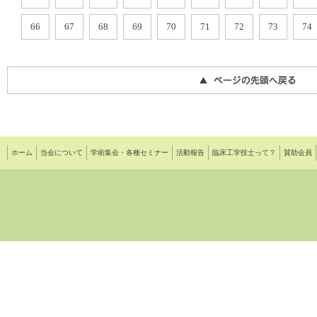
66
67
68
69
70
71
72
73
74
ホーム
当会について
学術集会・各種セミナー
活動報告
臨床工学技士って？
賛助会員