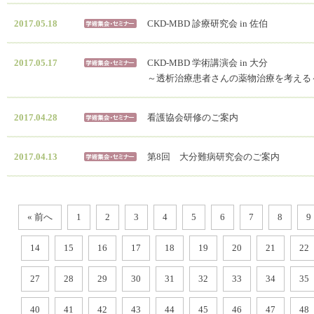
2017.05.18
CKD-MBD 診療研究会 in 佐伯
2017.05.17
CKD-MBD 学術講演会 in 大分
～透析治療患者さんの薬物治療を考える
2017.04.28
看護協会研修のご案内
2017.04.13
第8回 大分難病研究会のご案内
« 前へ
1
2
3
4
5
6
7
8
9
14
15
16
17
18
19
20
21
22
27
28
29
30
31
32
33
34
35
40
41
42
43
44
45
46
47
48