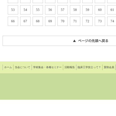
53
54
55
56
57
58
59
60
61
66
67
68
69
70
71
72
73
74
ホーム
当会について
学術集会・各種セミナー
活動報告
臨床工学技士って？
賛助会員