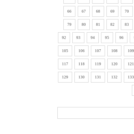
66
67
68
69
70
79
80
81
82
83
92
93
94
95
96
105
106
107
108
109
117
118
119
120
121
129
130
131
132
133