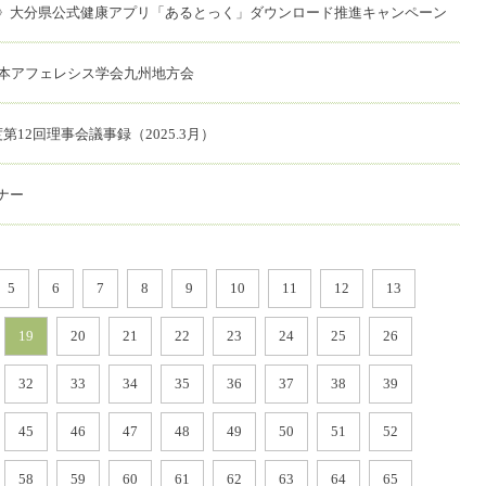
》大分県公式健康アプリ「あるとっく」ダウンロード推進キャンペーン
日本アフェレシス学会九州地方会
第12回理事会議事録（2025.3月）
ナー
5
6
7
8
9
10
11
12
13
19
20
21
22
23
24
25
26
32
33
34
35
36
37
38
39
45
46
47
48
49
50
51
52
58
59
60
61
62
63
64
65