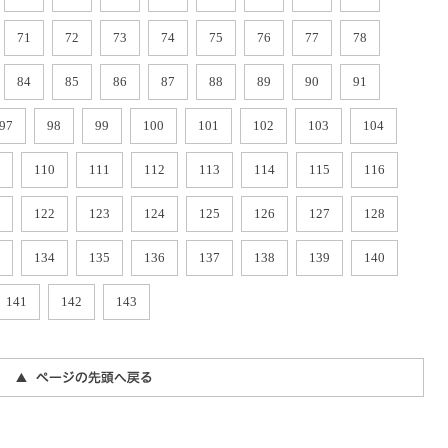
71
72
73
74
75
76
77
78
84
85
86
87
88
89
90
91
97
98
99
100
101
102
103
104
110
111
112
113
114
115
116
122
123
124
125
126
127
128
134
135
136
137
138
139
140
141
142
143