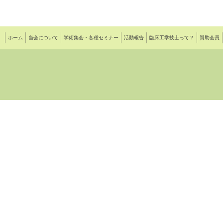
ホーム
当会について
学術集会・各種セミナー
活動報告
臨床工学技士って？
賛助会員