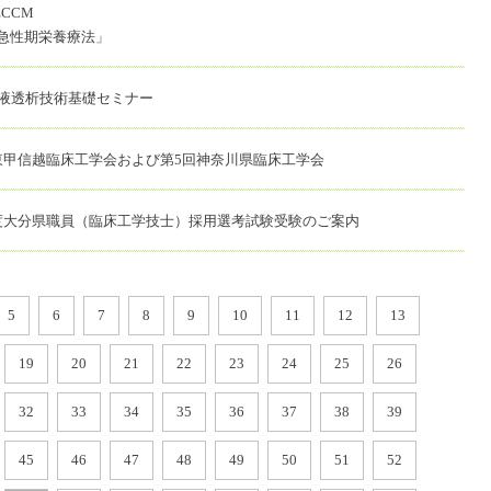
ECCM
急性期栄養療法」
血液透析技術基礎セミナー
東甲信越臨床工学会および第5回神奈川県臨床工学会
度大分県職員（臨床工学技士）採用選考試験受験のご案内
5
6
7
8
9
10
11
12
13
19
20
21
22
23
24
25
26
32
33
34
35
36
37
38
39
45
46
47
48
49
50
51
52