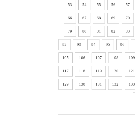
53
54
55
56
57
66
67
68
69
70
79
80
81
82
83
92
93
94
95
96
105
106
107
108
109
117
118
119
120
121
129
130
131
132
133