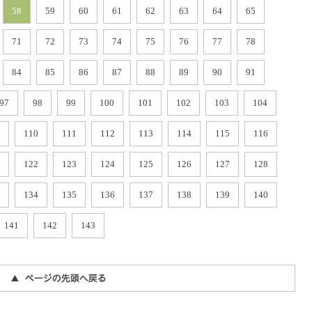
58
59
60
61
62
63
64
65
71
72
73
74
75
76
77
78
84
85
86
87
88
89
90
91
97
98
99
100
101
102
103
104
110
111
112
113
114
115
116
122
123
124
125
126
127
128
134
135
136
137
138
139
140
141
142
143