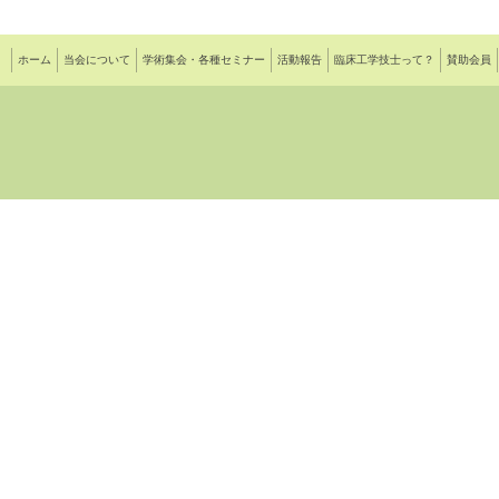
ホーム
当会について
学術集会・各種セミナー
活動報告
臨床工学技士って？
賛助会員